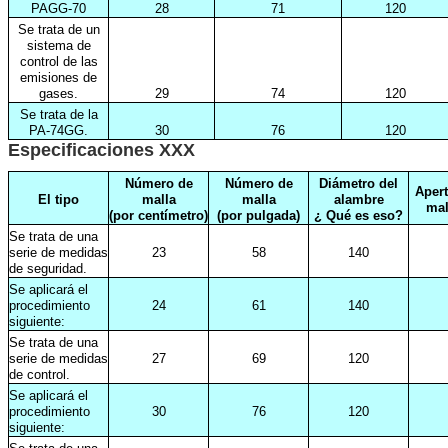
PAGG-70
28
71
120
Se trata de un
sistema de
control de las
emisiones de
gases.
29
74
120
Se trata de la
PA-74GG.
30
76
120
Especificaciones XXX
Número de
Número de
Diámetro del
Apert
El tipo
malla
malla
alambre
mal
(por centímetro)
(por pulgada)
¿ Qué es eso?
Se trata de una
serie de medidas
23
58
140
de seguridad.
Se aplicará el
procedimiento
24
61
140
siguiente:
Se trata de una
serie de medidas
27
69
120
de control.
Se aplicará el
procedimiento
30
76
120
siguiente: