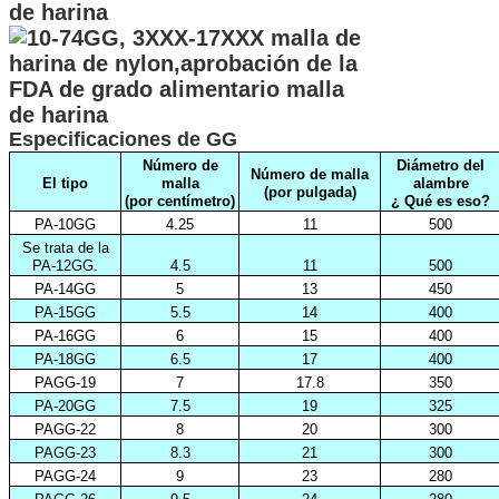
Especificaciones de GG
Número de
Diámetro del
Número de malla
El tipo
malla
alambre
(por pulgada)
(por centímetro)
¿ Qué es eso?
PA-10GG
4.25
11
500
Se trata de la
PA-12GG.
4.5
11
500
PA-14GG
5
13
450
PA-15GG
5.5
14
400
PA-16GG
6
15
400
PA-18GG
6.5
17
400
PAGG-19
7
17.8
350
PA-20GG
7.5
19
325
PAGG-22
8
20
300
PAGG-23
8.3
21
300
PAGG-24
9
23
280