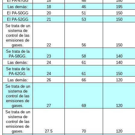
El PA-47GG
18
46
180
Las demás:
18
46
195
El PA-50GG
20
51
150
El PA-52GG
21
53
150
Se trata de un
sistema de
control de las
emisiones de
gases.
22
56
150
Se trata de la
PA-58GG.
23
58
140
Las demás:
24
61
140
Se trata de la
PA-62GG.
24
61
150
Las demás:
26
66
120
Se trata de un
sistema de
control de las
emisiones de
gases.
27
69
120
Se trata de un
sistema de
control de las
emisiones de
gases.
27.5
70
120