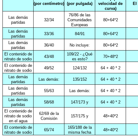
(por centímetro)
(por pulgada)
velocidad de
El 
curva)
76/86 de las
Las demás
32/34
Comunidades
80+64*2
partidas
Europeas
Las demás
33/36
84/91
80+64*2
partidas
Las demás
36/40
No incluye:
80+64*2
partidas
El contenido de
109/22 - ¿Qué
43/48
70+48*2
nitrato de sodio
es esto?
El contenido de
49/52
124/132
64 + 40 * 2
nitrato de sodio
Las demás
Las demás:
135/152
64 + 40 * 2
partidas
Las demás
55/63
Las demás:
64 + 40 * 2
partidas
Las demás
58/68
147/173 y
64 + 40 * 2
partidas
El contenido de
62/69 de la
nitrato de sodio
157/175 y
48+40*2
Comisión
en el agua
El contenido de
165/188 de la
65/74
48+40*2
nitrato de sodio
misma fecha