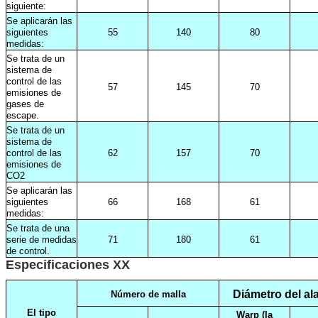
siguiente:
Se aplicarán las
siguientes
55
140
80
medidas:
Se trata de un
sistema de
control de las
57
145
70
emisiones de
gases de
escape.
Se trata de un
sistema de
control de las
62
157
70
emisiones de
CO2
Se aplicarán las
siguientes
66
168
61
medidas:
Se trata de una
serie de medidas
71
180
61
de control.
Especificaciones XX
Diámetro del a
Número de malla
El tipo
Warp (la