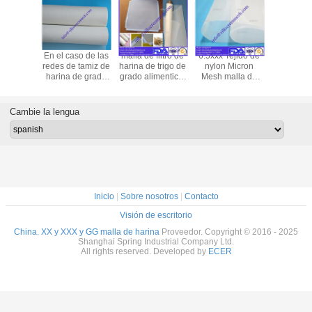
 filtro de
En el caso de las
malla de filtro de
6.5xxx Tejido de
24GG ma
 de la
redes de tamiz de
harina de trigo de
nylon Micron
harina m
DA 24GG
harina de grado
grado alimenticio
Mesh malla de
malla de f
XX & GG
alimenticio FDA
de micrones gg y
moler de harina
harina de
de harina
de nylon/sibadora
16xxx de nylon y
de nylon/XX &
de gr
de harina/red de
poliéster/XX &
XXX & GG malla
alimentici
Cambie la lengua
molienda de
XXX & GG Flour
de harina
malla de t
harina/XX & XXX
Mesh
harina de
& GG Flour Mesh
blan
Inicio
|
Sobre nosotros
|
Contacto
Visión de escritorio
China. XX y XXX y GG malla de harina
Proveedor. Copyright © 2016 - 2025
Shanghai Spring Industrial Company Ltd.
All rights reserved. Developed by
ECER