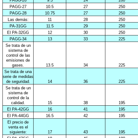
PAGG-26
9.5
24
280
PAGG-27
10.5
27
250
PAGG-28
10.75
27
250
Las demás:
11
28
250
PA-31GG
11.5
29
250
El PA-32GG
12
30
250
PAGG-34
13
33
225
Se trata de un
sistema de
control de las
emisiones de
gases.
13.5
34
225
Se trata de una
serie de medidas
de seguridad.
14
36
225
Se trata de un
sistema de
control de la
calidad.
15
38
195
El PA-42GG
16
41
195
El PA-44GG
16.5
42
195
El precio de
venta es el
siguiente:
17
43
195