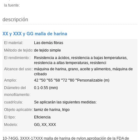
la fuente:
descripción
XX y XXX y GG malla de harina
El material:
Las demás fibras
Método de tejido:
de tejido simple
El rendimiento::
Resistencia a ácidos, resistencia a bajas temperaturas,
resistencia a altas temperaturas, resistenci
Alcance del uso::
máquina de harina, grano, aceite y alimentos, máquina de
cribado
Amplio:
42 "'50 "'65 "'68 "'72 "'80 "'Personalizable (m)
Diámetro del
0.1-0.55 (mm)
monofilamento:
cuadrícula:
Se aplicarán las siguientes medidas:
Objeto aplicable::
tamiz de harina, trigo
El tipo:
Eficiencia
Modelo:
GG, XX, XXX
10-74GG, 3XXX-17XXX malla de harina de nylon,aprobación de la FDA de