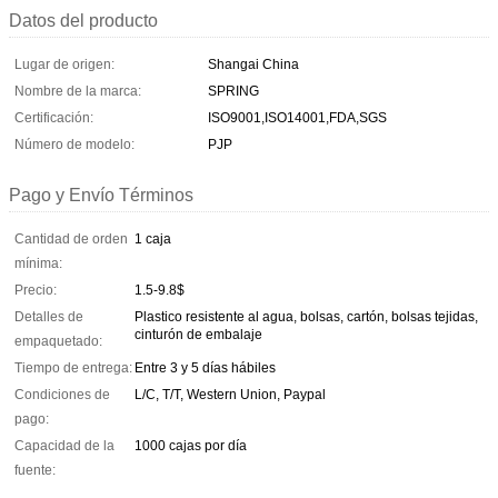
Datos del producto
Lugar de origen:
Shangai China
Nombre de la marca:
SPRING
Certificación:
ISO9001,ISO14001,FDA,SGS
Número de modelo:
PJP
Pago y Envío Términos
Cantidad de orden
1 caja
mínima:
Precio:
1.5-9.8$
Detalles de
Plastico resistente al agua, bolsas, cartón, bolsas tejidas,
cinturón de embalaje
empaquetado:
Tiempo de entrega:
Entre 3 y 5 días hábiles
Condiciones de
L/C, T/T, Western Union, Paypal
pago:
Capacidad de la
1000 cajas por día
fuente: