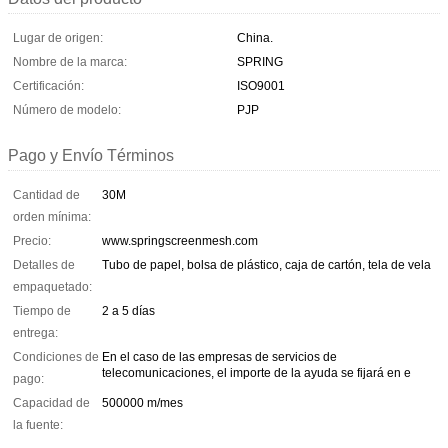
Lugar de origen:
China.
Nombre de la marca:
SPRING
Certificación:
ISO9001
Número de modelo:
PJP
Pago y Envío Términos
Cantidad de
30M
orden mínima:
Precio:
www.springscreenmesh.com
Detalles de
Tubo de papel, bolsa de plástico, caja de cartón, tela de vela
empaquetado:
Tiempo de
2 a 5 días
entrega:
Condiciones de
En el caso de las empresas de servicios de
telecomunicaciones, el importe de la ayuda se fijará en e
pago:
Capacidad de
500000 m/mes
la fuente: