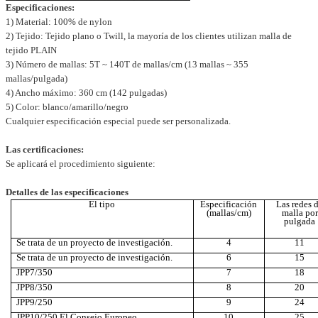
Especificaciones:
1) Material: 100% de nylon
2) Tejido: Tejido plano o Twill, la mayoría de los clientes utilizan malla de
tejido PLAIN
3) Número de mallas: 5T ~ 140T de mallas/cm (13 mallas ~ 355
mallas/pulgada)
4) Ancho máximo: 360 cm (142 pulgadas)
5) Color: blanco/amarillo/negro
Cualquier especificación especial puede ser personalizada.
Las certificaciones:
Se aplicará el procedimiento siguiente:
Detalles de las especificaciones
El tipo
Especificación
Las redes 
(mallas/cm)
malla por
pulgada
Se trata de un proyecto de investigación.
4
11
Se trata de un proyecto de investigación.
6
15
JPP7/350
7
18
JPP8/350
8
20
JPP9/250
9
24
JPP10/250 El Consejo Europeo
10
25