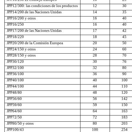
JPP12/300: las condiciones de los productos
12
30
JPP14/200 de las Naciones Unidas
14
35
JPP16/200 y otros
16
40
JPP16/250
16
40
JPP17/200 de las Naciones Unidas
17
42
JPP18/220
18
45
JPP20/200 de la Comisión Europea
20
50
JPP24/150 y otros
24
60
JPP28/150 y otros
28
70
JPP30/120
30
76
JPP32/100
32
80
JPP36/100
36
90
JPP40/100
40
100
JPP44/100
44
110
JPP48/80
48
120
JPP56/60
56
142
JPP59/60
59
150
JPP64/60
64
163
JPP72/50
72
183
JPP80/50 y otros
80
203
JPP100/43
100
254