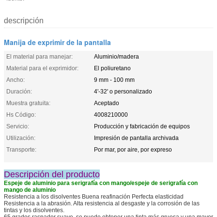
descripción
Manija de exprimir de la pantalla
El material para manejar:
Aluminio/madera
Material para el exprimidor:
El poliuretano
Ancho:
9 mm - 100 mm
Duración:
4'-32' o personalizado
Muestra gratuita:
Aceptado
Hs Código:
4008210000
Servicio:
Producción y fabricación de equipos
Utilización:
Impresión de pantalla archivada
Transporte:
Por mar, por aire, por expreso
Descripción del producto
Espeje de aluminio para serigrafía con mango/espeje de serigrafía con
mango de aluminio
Resistencia a los disolventes Buena reafinación Perfecta elasticidad
Resistencia a la abrasión. Alta resistencia al desgaste y la corrosión de las
tintas y los disolventes.
65 grados raspador suave, se puede obtener una tinta más gruesa y una mayor