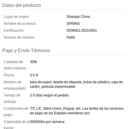
Datos del producto
Lugar de origen:
Shangai China
Nombre de la marca:
SPRING
Certificación:
ISO9001,ISO14001
Número de modelo:
Pa66
Pago y Envío Términos
Cantidad de
30M
orden mínima:
Precio:
0.5-9
Detalles de
tubo de papel, tarjeta de etiqueta, bolsa de plástico, caja de
cartón, película impermeable
empaquetado:
Tiempo de
2-5 días según el pedido
entrega:
Condiciones de
T/T, L/C, West Union, Paypal, etc. Las tarifas de los servicios
de pago de los Estados miembros son
pago:
Capacidad de la
500000m por semana
fuente: