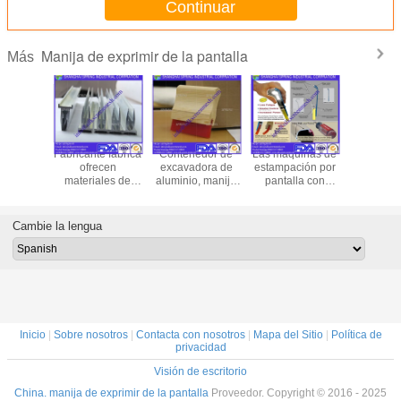
Continuar
Manija de exprimir de la pantalla
Más
H para el
Fabricante fábrica
Contenedor de
Las máquinas de
Manill
dor de
ofrecen
excavadora de
estampación por
mader
o de la
materiales de
aluminio, manija
pantalla con
aluminio 
a para la
serigrafía ISO de
de excavadora /
soporte de mango
serigrafía
afía/el
recubrimiento de
manija de
de
de alumin
o de
cucharas, bisagra,
excavadora de
madera/impresión
la serig
Cambie la lengua
o de la
cuchillo de tinta,
impresión en
por pantalla
a para la
manija de
pantalla
rafía
exprimidora de
aluminio
Inicio
|
Sobre nosotros
|
Contacta con nosotros
|
Mapa del Sitio
|
Política de
privacidad
Visión de escritorio
China. manija de exprimir de la pantalla
Proveedor. Copyright © 2016 - 2025