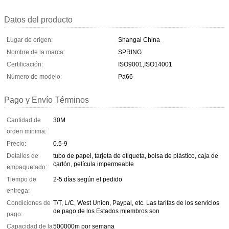
Datos del producto
Lugar de origen:
Shangai China
Nombre de la marca:
SPRING
Certificación:
ISO9001,ISO14001
Número de modelo:
Pa66
Pago y Envío Términos
Cantidad de
30M
orden mínima:
Precio:
0.5-9
Detalles de
tubo de papel, tarjeta de etiqueta, bolsa de plástico, caja de
cartón, película impermeable
empaquetado:
Tiempo de
2-5 días según el pedido
entrega:
Condiciones de
T/T, L/C, West Union, Paypal, etc. Las tarifas de los servicios
de pago de los Estados miembros son
pago:
Capacidad de la
500000m por semana