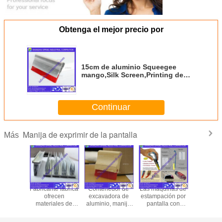
Obtenga el mejor precio por
15cm de aluminio Squeegee
mango,Silk Screen,Printing de
pantalla Squeegee
cortado/printing de pantalla
squeegee mango de aluminio
Continuar
Manija de exprimir de la pantalla
Más
H para el
Fabricante fábrica
Contenedor de
Las máquinas de
Manill
dor de
ofrecen
excavadora de
estampación por
mader
o de la
materiales de
aluminio, manija
pantalla con
aluminio 
a para la
serigrafía ISO de
de excavadora /
soporte de mango
serigrafía
afía/el
recubrimiento de
manija de
de
de alumin